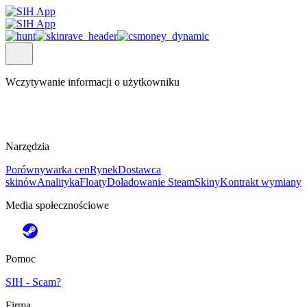
Wczytywanie informacji o użytkowniku
Narzędzia
Porównywarka cen
Rynek
Dostawca
skinów
Analityka
Floaty
Doładowanie Steam
Skiny
Kontrakt wymiany
Media społecznościowe
Pomoc
SIH - Scam?
Firma