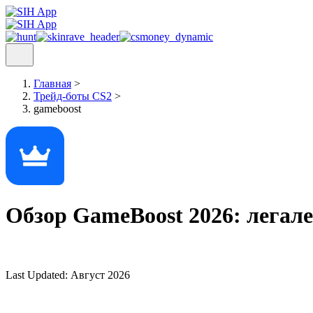
Главная
>
Трейд-боты CS2
>
gameboost
Обзор GameBoost 2026: легал
Last Updated:
Август 2026