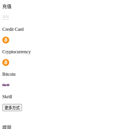
充值
Credit Card
Cryptocurrency
Bitcoin
Skrill
更多方式
提现