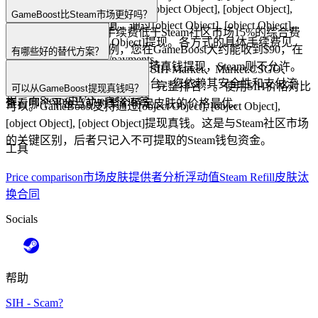
[object Object], [object Object], [object Object], [object Object],
GameBoost比Steam市场更好吗？
[object Object]进行充值，通过[object Object], [object Object],
GameBoost的10卖家手续费低于Steam社区市场15%的综合费
[object Object], [object Object]提现。各方式的具体手续费见
用。以$100的皮肤为例，您在GameBoost大约能收到$90，在
有哪些好的替代方案？
https://gameboost.com//payments。
Steam是$85。GameBoost还支持真钱提现，Steam则不允许。
CS2皮肤交易主要替代方案：SIH Market、Market.CSGO、
权衡：GameBoost是第三方平台，您依赖其安全性和支付流
CSFloat。每个平台各有优势。完整排名：。使用SIH价格对比
可以从GameBoost提现真钱吗？
程，而Steam由Valve直接运营。
查看哪个平台当前对某个特定皮肤的价格最优。
可以。GameBoost支持通过[object Object], [object Object],
[object Object], [object Object]提现真钱。这是与Steam社区市场
的关键区别，后者只记入不可提取的Steam钱包资金。
工具
Price comparison
市场
皮肤提供者
分析
浮动值
Steam Refill
皮肤
汰
换合同
Socials
帮助
SIH - Scam?