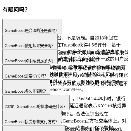
有疑问吗？
GameBoost是合法的还是骗局？
GameBoost是一个合法的平台，不是骗局。自2018年起在
Croatia由GameBoost运营，在Trustpilot获得4.5/5评分，基于
GameBoost使用起来安全吗？
20204+条评价，使用Steam OpenID身份验证。合法的皮肤平台
是的，遵循标准实践GameBoost是安全的：启用Steam手机验
具备可核实的公司注册、持牌支付供应商和多年一致的用户反
证器、在GameBoost账户上启用2FA，并仅通过
GameBoost的手续费是多少？
馈，GameBoost都具备。
https://gameboost.com/访问网站。没有皮肤平台能保证100%安
GameBoost收取10卖家手续费和0买家手续费。提现手续费因
全，因为钓鱼攻击可能针对任何用户，但根据公开记录，
方式而异：加密货币仅网络费用，PayPal增加2-4%，银行转账
GameBoost需要KYC吗？
GameBoost的安全记录稳固。
超过N/A免费。对于交易机器人平台，额外收取0交易佣金。
true。处理时间24-72小时。大多数低成交量交易者可能永远不
完整费率表：https://gameboost.com//fees。
需要KYC。
GameBoost多久能到账？
加密货币最快（几分钟到一小时），PayPal 24-48小时，银行
转账1-3个工作日。超出此范围的延迟通常表示KYC审核或异
2026年GameBoost的优惠码是什么？
常活动标记，可通过客服解决。
GameBoost目前不提供公共优惠码。合法促销出现在
https://gameboost.com//promo和GameBoost官方社交媒体上。对
GameBoost接受哪些支付方式？
来自第三方网站的任何「GameBoost优惠码」保持警惕。
GameBoost接受[object Object], [object Object], [object Object],