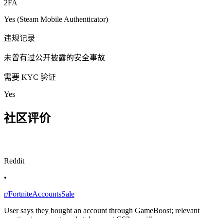
2FA
Yes (Steam Mobile Authenticator)
违规记录
未曾有过公开披露的安全事故
需要 KYC 验证
Yes
社区评价
Reddit
•
r/FortniteAccountsSale
User says they bought an account through GameBoost; relevant