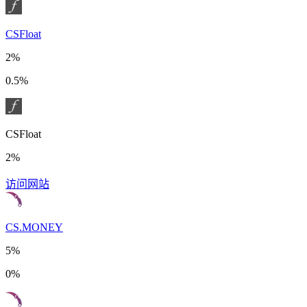
CSFloat
2%
0.5%
CSFloat
2%
访问网站
CS.MONEY
5%
0%