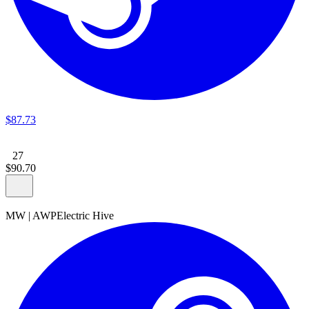
$
87
.
73
27
$
90
.
70
MW
|
AWP
Electric Hive