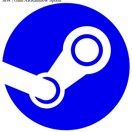
MW
|
Galil AR
Rainbow Spoon