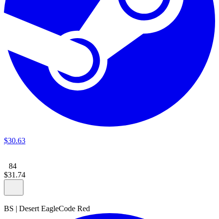
$
30
.
63
84
$
31
.
74
BS
|
Desert Eagle
Code Red