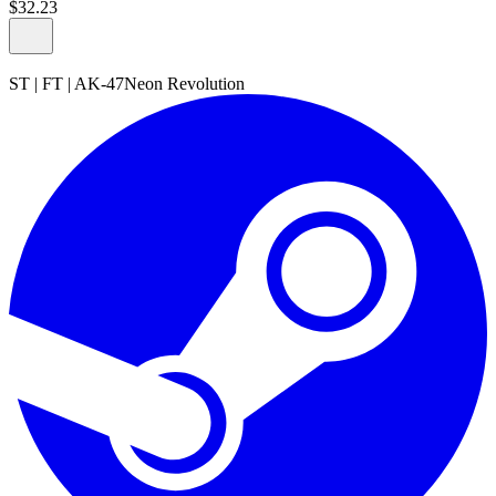
$
32
.
23
ST
|
FT
|
AK-47
Neon Revolution