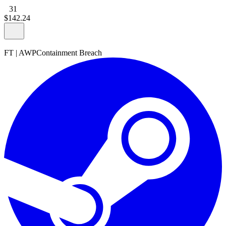
31
$
142
.
24
FT
|
AWP
Containment Breach