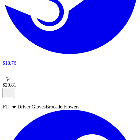
$
18
.
76
54
$
20
.
81
FT
|
★ Driver Gloves
Brocade Flowers