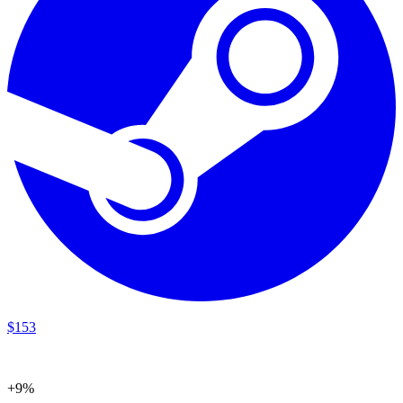
$
153
+9%