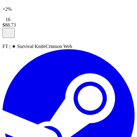
+2%
16
$
88
.
73
FT
|
★ Survival Knife
Crimson Web