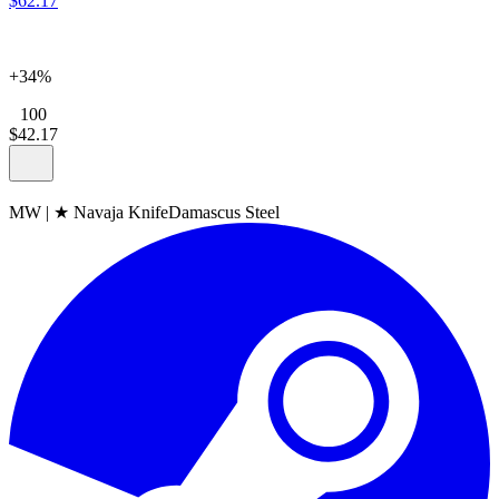
$
62
.
17
+34%
100
$
42
.
17
MW
|
★ Navaja Knife
Damascus Steel