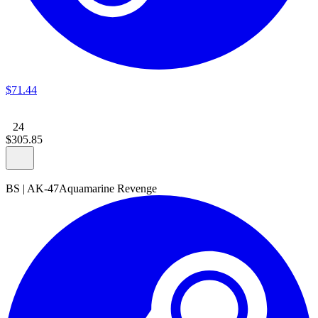
$
71
.
44
24
$
305
.
85
BS
|
AK-47
Aquamarine Revenge