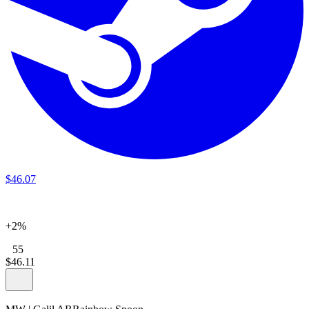
$
46
.
07
+2%
55
$
46
.
11