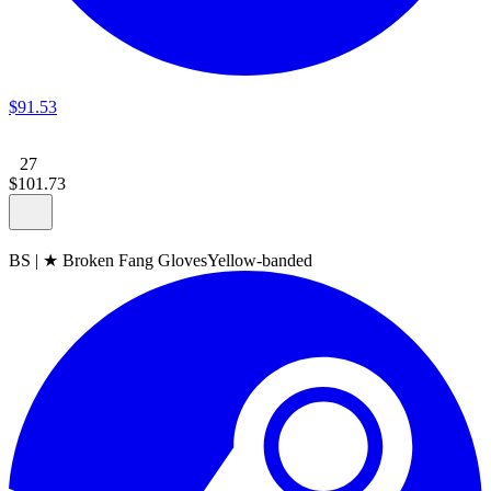
$
91
.
53
27
$
101
.
73
BS
|
★ Broken Fang Gloves
Yellow-banded