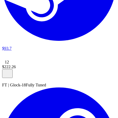
$
93
.
7
12
$
222
.
26
FT
|
Glock-18
Fully Tuned