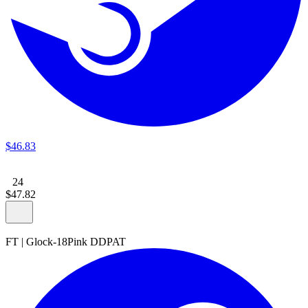
$
46
.
83
24
$
47
.
82
FT
|
Glock-18
Pink DDPAT