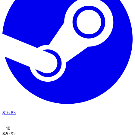
$
16
.
83
40
$
20
.
92