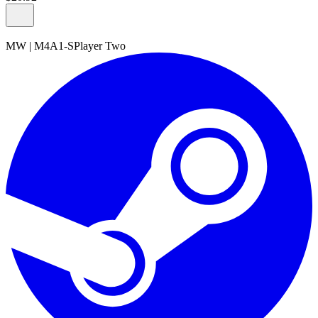
MW
|
M4A1-S
Player Two