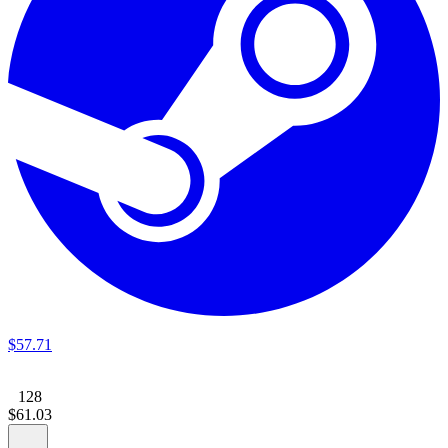
$
57
.
71
128
$
61
.
03