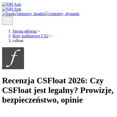
Strona główna
>
Boty tradingowe CS2
>
csfloat
Recenzja CSFloat 2026: Czy
CSFloat jest legalny? Prowizje,
bezpieczeństwo, opinie