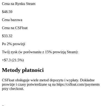
Cena na Rynku Steam
$48.59
Cena bazowa
Cena na CSFloat
$33.32
Po 2% prowizji
Twój zysk (w porównaniu z 15% prowizją Steam):
+$7.3 (21.5%)
Metody płatności
CSFloat obsługuje wiele metod depozytu i wypłaty. Dokładne
prowizje i czasy potwierdzane są na https://csfloat.com//payments
przy checkout.