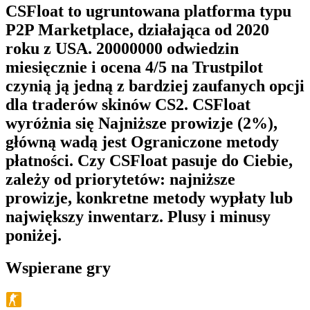
CSFloat to ugruntowana platforma typu
P2P Marketplace, działająca od 2020
roku z USA. 20000000 odwiedzin
miesięcznie i ocena 4/5 na Trustpilot
czynią ją jedną z bardziej zaufanych opcji
dla traderów skinów CS2. CSFloat
wyróżnia się Najniższe prowizje (2%),
główną wadą jest Ograniczone metody
płatności. Czy CSFloat pasuje do Ciebie,
zależy od priorytetów: najniższe
prowizje, konkretne metody wypłaty lub
największy inwentarz. Plusy i minusy
poniżej.
Wspierane gry