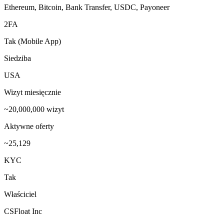
Ethereum, Bitcoin, Bank Transfer, USDC, Payoneer
2FA
Tak (Mobile App)
Siedziba
USA
Wizyt miesięcznie
~20,000,000 wizyt
Aktywne oferty
~25,129
KYC
Tak
Właściciel
CSFloat Inc