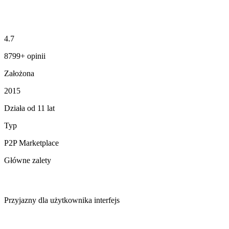
4.7
8799+ opinii
Założona
2015
Działa od 11 lat
Typ
P2P Marketplace
Główne zalety
Przyjazny dla użytkownika interfejs