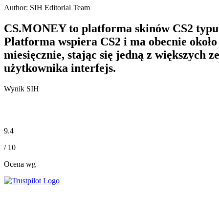
Author:
SIH Editorial Team
CS.MONEY to platforma skinów CS2 typu 
Platforma wspiera CS2 i ma obecnie około
miesięcznie, stając się jedną z większyc
użytkownika interfejs.
Wynik SIH
9.4
/ 10
Ocena wg