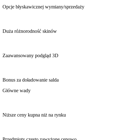
Opcje błyskawicznej wymiany/sprzedaży
Duża różnorodność skinów
Zaawansowany podgląd 3D
Bonus za doładowanie salda
Główne wady
Niższe ceny kupna niż na rynku
Przedmioty często zawyżone cenowo