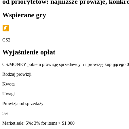
od priorytetów: najniższe prowizje, konkr
Wspierane gry
CS2
Wyjaśnienie opłat
CS.MONEY pobiera prowizję sprzedawcy 5 i prowizję kupującego 0 od
Rodzaj prowizji
Kwota
Uwagi
Prowizja od sprzedaży
5%
Market sale: 5%; 3% for items > $1,000