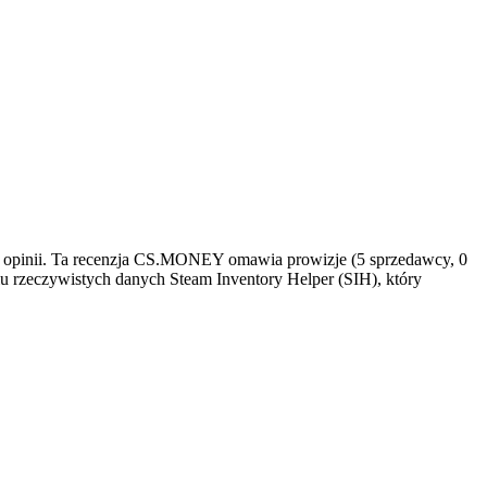
+ opinii. Ta recenzja CS.MONEY omawia prowizje (5 sprzedawcy, 0
 rzeczywistych danych Steam Inventory Helper (SIH), który