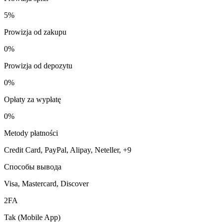
5%
Prowizja od zakupu
0%
Prowizja od depozytu
0%
Opłaty za wypłatę
0%
Metody płatności
Credit Card, PayPal, Alipay, Neteller, +9
Способы вывода
Visa, Mastercard, Discover
2FA
Tak (Mobile App)