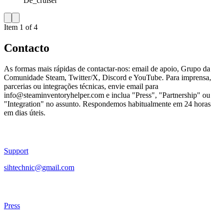
De_cruiser
Item 1 of 4
Contacto
As formas mais rápidas de contactar-nos: email de apoio, Grupo da
Comunidade Steam, Twitter/X, Discord e YouTube. Para imprensa,
parcerias ou integrações técnicas, envie email para
info@steaminventoryhelper.com
e inclua "Press", "Partnership" ou
"Integration" no assunto. Respondemos habitualmente em 24 horas
em dias úteis.
Support
sihtechnic@gmail.com
Press