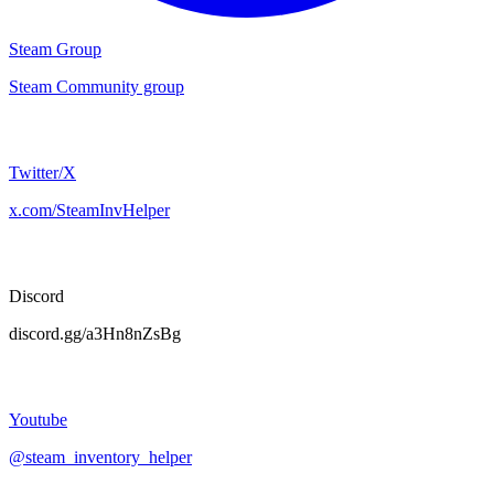
Steam Group
Steam Community group
Twitter/X
x.com/SteamInvHelper
Discord
discord.gg/a3Hn8nZsBg
Youtube
@steam_inventory_helper