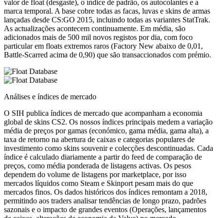
valor de float (desgaste), o índice de padrão, os autocolantes e a
marca temporal. A base cobre todas as facas, luvas e skins de armas
lançadas desde CS:GO 2015, incluindo todas as variantes StatTrak.
As actualizações acontecem continuamente. Em média, são
adicionados mais de 500 mil novos registos por dia, com foco
particular em floats extremos raros (Factory New abaixo de 0,01,
Battle-Scarred acima de 0,90) que são transaccionados com prémio.
Análises e índices de mercado
O SIH publica índices de mercado que acompanham a economia
global de skins CS2. Os nossos índices principais medem a variação
média de preços por gamas (económico, gama média, gama alta), a
taxa de retorno na abertura de caixas e categorias populares de
investimento como skins souvenir e colecções descontinuadas. Cada
índice é calculado diariamente a partir do feed de comparação de
preços, como média ponderada de listagens activas. Os pesos
dependem do volume de listagens por marketplace, por isso
mercados líquidos como Steam e Skinport pesam mais do que
mercados finos. Os dados históricos dos índices remontam a 2018,
permitindo aos traders analisar tendências de longo prazo, padrões
sazonais e o impacto de grandes eventos (Operações, lançamentos