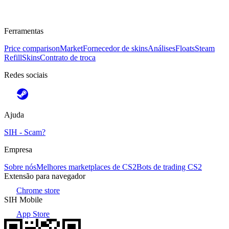
Ferramentas
Price comparison
Market
Fornecedor de skins
Análises
Floats
Steam
Refill
Skins
Contrato de troca
Redes sociais
Ajuda
SIH - Scam?
Empresa
Sobre nós
Melhores marketplaces de CS2
Bots de trading CS2
Extensão para navegador
Chrome store
SIH Mobile
App Store