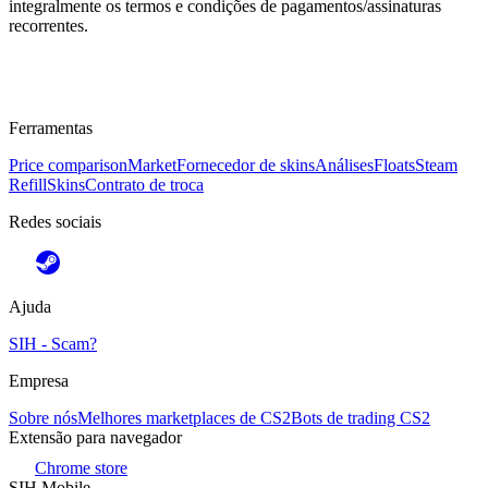
integralmente os termos e condições de pagamentos/assinaturas
recorrentes.
Ferramentas
Price comparison
Market
Fornecedor de skins
Análises
Floats
Steam
Refill
Skins
Contrato de troca
Redes sociais
Ajuda
SIH - Scam?
Empresa
Sobre nós
Melhores marketplaces de CS2
Bots de trading CS2
Extensão para navegador
Chrome store
SIH Mobile