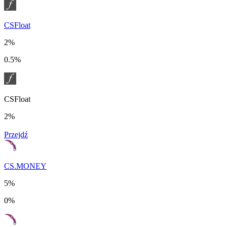
CSFloat
2%
0.5%
CSFloat
2%
Przejdź
CS.MONEY
5%
0%