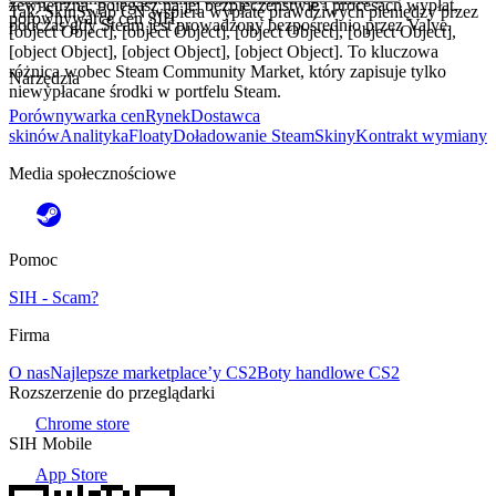
zewnętrzna, polegasz na jej bezpieczeństwie i procesach wypłat,
Tak. SkinSwap CN wspiera wypłatę prawdziwych pieniędzy przez
porównywarce cen SIH.
podczas gdy Steam jest prowadzony bezpośrednio przez Valve.
[object Object], [object Object], [object Object], [object Object],
[object Object], [object Object], [object Object]. To kluczowa
różnica wobec Steam Community Market, który zapisuje tylko
Narzędzia
niewypłacane środki w portfelu Steam.
Porównywarka cen
Rynek
Dostawca
skinów
Analityka
Floaty
Doładowanie Steam
Skiny
Kontrakt wymiany
Media społecznościowe
Pomoc
SIH - Scam?
Firma
O nas
Najlepsze marketplace’y CS2
Boty handlowe CS2
Rozszerzenie do przeglądarki
Chrome store
SIH Mobile
App Store