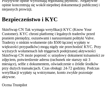
Pozytywne opinie wyróżniają regionalną płynność. Negatywne
opinie koncentrują się wokół niepełnej dokumentacji publicznej i
niejasnych prowizji.
Bezpieczeństwo i KYC
SkinSwap CN Tak wymaga weryfikacji KYC (Know Your
Customer). KYC chroni platformę i legalnych traderów przed
praniem pieniędzy, oszustwami i naruszeniami polityki Valve.
Traderzy o niskim wolumenie (do $500 łącznej wypłaty w
większości przypadków) mogą nigdy nie przechodzić KYC. Przy
wyższych wolumenach lub triggerach podejrzanej aktywności
SkinSwap CN może poprosić o: urzędowy dokument tożsamości ze
zdjęciem, potwierdzenie adresu (rachunek nie starszy niż 3
miesiące), selfie z dokumentem, oświadczenie o źródle środków
przy dużych transakcjach. Czas obsługi: 24-72 godziny. Podczas
weryfikacji wypłaty są wstrzymane, konto zwykle pozostaje
aktywne.
Ocena Trustpilot