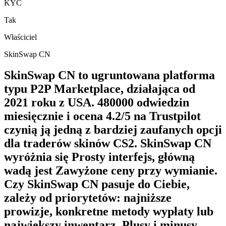
KYC
Tak
Właściciel
SkinSwap CN
SkinSwap CN to ugruntowana platforma
typu P2P Marketplace, działająca od
2021 roku z USA. 480000 odwiedzin
miesięcznie i ocena 4.2/5 na Trustpilot
czynią ją jedną z bardziej zaufanych opcji
dla traderów skinów CS2. SkinSwap CN
wyróżnia się Prosty interfejs, główną
wadą jest Zawyżone ceny przy wymianie.
Czy SkinSwap CN pasuje do Ciebie,
zależy od priorytetów: najniższe
prowizje, konkretne metody wypłaty lub
największy inwentarz. Plusy i minusy