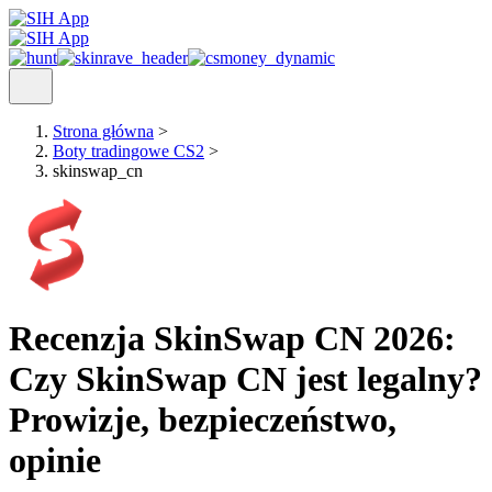
Strona główna
>
Boty tradingowe CS2
>
skinswap_cn
Recenzja SkinSwap CN 2026:
Czy SkinSwap CN jest legalny?
Prowizje, bezpieczeństwo,
opinie