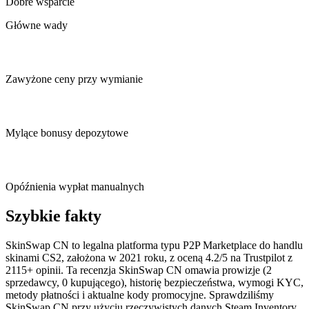
Dobre wsparcie
Główne wady
Zawyżone ceny przy wymianie
Mylące bonusy depozytowe
Opóźnienia wypłat manualnych
Szybkie fakty
SkinSwap CN to legalna platforma typu P2P Marketplace do handlu
skinami CS2, założona w 2021 roku, z oceną 4.2/5 na Trustpilot z
2115+ opinii. Ta recenzja SkinSwap CN omawia prowizje (2
sprzedawcy, 0 kupującego), historię bezpieczeństwa, wymogi KYC,
metody płatności i aktualne kody promocyjne. Sprawdziliśmy
SkinSwap CN przy użyciu rzeczywistych danych Steam Inventory